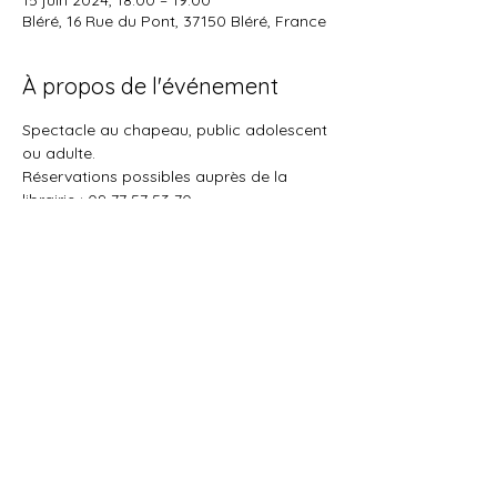
15 juin 2024, 18:00 – 19:00
Bléré, 16 Rue du Pont, 37150 Bléré, France
À propos de l'événement
Spectacle au chapeau, public adolescent 
ou adulte. 
Réservations possibles auprès de la 
librairie : 
09 77 57 53 70
.
Partager cet événement
L'Arbre à planètes