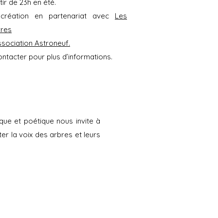
tir de 23h en été.
création en partenariat avec
Les
rres
association Astroneuf.
ntacter pour plus d’informations.
ue et poétique nous invite à
ter la voix des arbres et leurs