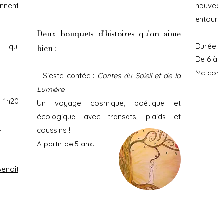
onnent
nouvea
entour
Deux bouquets d'histoires qu'on aime
Durée :
s qui
bien :
De 6 à
Me con
- Sieste contée :
Contes du Soleil et de la
Lumière
 1h20
Un voyage cosmique, poétique et
écologique avec transats, plaids et
.
coussins !
A partir de 5 ans.
enoît