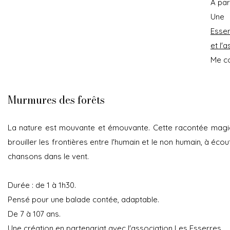
À par
Une 
Esse
et l'
Me co
Murmures des forêts
La nature est mouvante et émouvante. Cette racontée magiq
brouiller les frontières entre l'humain et le non humain, à écou
chansons dans le vent.
Durée : de 1 à 1h30.
Pensé pour une balade contée, adaptable.
De 7 à 107 ans.
Une création en partenariat avec l'association
Les Esserres.