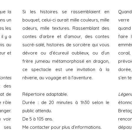
que la
Si les histoires se rassemblaient en
Quand
ans un
bouquet, celui-ci aurait mille couleurs, mille
verre 
es les
odeurs, mille textures. Rassemblant des
quand 
il y a
contes d’arbre et d’amour, des contes
faire 
is au
sucré-salé, histoires de sorcière qui vous
emmèn
eur et
dévore ou d’écureuil oublieux, ou d’un
corail
frère jumeau métamorphosé en dragon,
prévoi
ce spectacle est une invitation à la
dorée,
ontes
rêverie, au voyage et à l’aventure.
s'en ten
t des
tat de
Répertoire adaptable.
Légend
e rôle
Durée : de 20 minutes à 1h30 selon le
étonna
anger.
public attendu.
Bretag
 voir
De 5 à 105
ans.
renco
r ses
Me contacter pour plus d’informations.
dépas