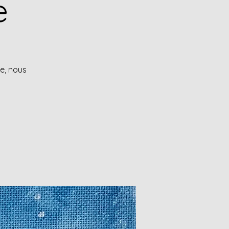
e
te, nous