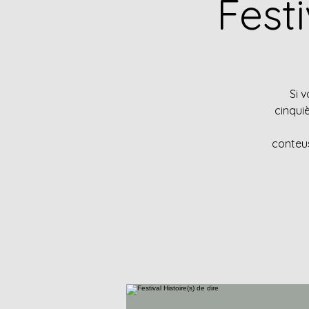
Festi
Si v
cinquiè
conteus