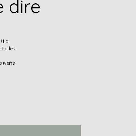
e dire
! La
ectacles
ouverte.