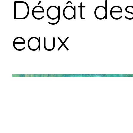
Dégât de
eaux